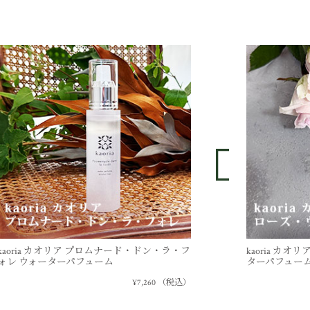
kaoria カオリア プロムナード・ドン・ラ・フ
kaoria カ
ォレ ウォーターパフューム
ターパフュー
¥7,260
（税込）