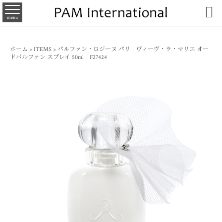

menu
ホーム
>
ITEMS
>
パルファン・ロジーヌ パリ ヴィーヴ・ラ・マリエ オー
ドパルファン スプレイ 50ml F27424