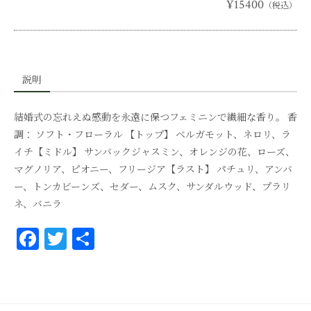
¥15400
（税込）
説明
結婚式の忘れえぬ感動を永遠に保つフェミニンで繊細な香り。 香
調： ソフト・フローラル 【トップ】 ベルガモット、ネロリ、ラ
イチ【ミドル】 サンバックジャスミン、オレンジの花、ローズ、
マグノリア、ピオニー、フリージア【ラスト】 パチュリ、アンバ
ー、トンカビーンズ、セダー、ムスク、サンダルウッド、プラリ
ネ、バニラ
Fa
T
共
ce
wi
有
bo
tt
ok
er