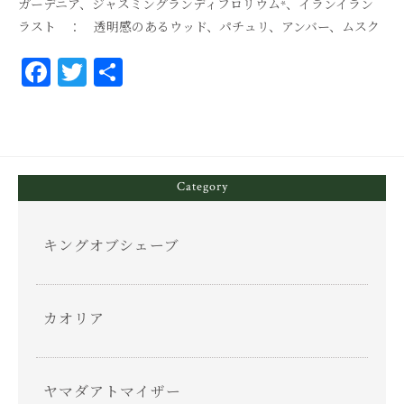
ガーデニア、ジャスミングランディフロリウム*、イランイラン
ラスト ： 透明感のあるウッド、パチュリ、アンバー、ムスク
Fa
T
共
ce
wi
有
bo
tt
ok
er
Category
キングオブシェーブ
カオリア
ヤマダアトマイザー