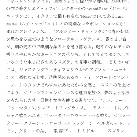
トなコレクションです。 空気のように軽やかな春の朝 RANC1795
のCEO兼クリエイティブディレクターのGiovanni Ranc（ジョバン
ニ・ランセ）、イタリアで最も有名な “Noses”の1人であるLuca
Maffei（ルカ・マッフェイ）との特別なコラボレーションから生
まれたフレグランス。 “アルシミー・ドゥ・マタン”は春の朝露
を思わせる空気のようなフローラルフレグランス。 露の甘い音
が、朝の光の中で繊細な葉の上を滑り落ちる。軽やかなレモンの
香りとやわらかなガーデニアの花びら、そしてまるでダンスして
いるような水っぽさのあるスズランの見事な調和。 香りの中心
には、ジャスミングランディフロリウム*のアブソュートエッセ
ンス。微妙な光と水、透明感のあるウッディ—アコードはアンバ
ーノートのタッチでわずかなあたたかみを感じ、ムスクの仕上げ
により、グリーンでジェンダーレスな魅力を放つ、夢のような波
をもたらします。男性も女性も使える香りです。 “アルシミー・
ドゥ・マタン”はシェアードフレグランス。 ラストノートはプレ
シャス感あふれる、ウォータリーでウッディーな香り。 ＜ウォー
タリー・グリーン・フローラル＞ トップ ： ベルガモット、レ
モン、グリーンの葉、 “朝露”アコード ミドル ： スズラン、