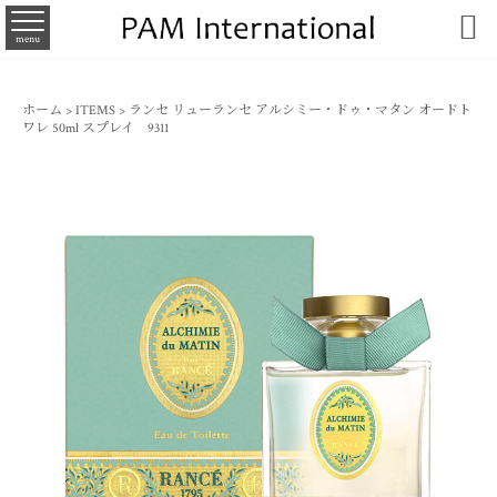

menu
ホーム
>
ITEMS
>
ランセ リューランセ アルシミー・ドゥ・マタン オードト
ワレ 50ml スプレイ 9311