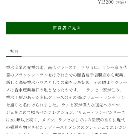
¥13200
（税込）
直営店で見る
説明
香水産業の発祥の地、南仏グラースで１７９５年、ランセ家５代
目のフランソワ・ランセはそれまでの賦香皮手袋製造から転業、
新しく高級香水ハウスとしての道を歩み始め、その頃よりグラー
スは香水産業発祥の地となったのです。 ランセ一家が住み、
香水工房があった南仏グラースのその道は“リュー・ランセ”ラン
セ通りと名付けられました。 ランセ家が偉大な祖先へのオマー
ジュをこめて甦らせたコレクション、“リュー・ランセ”シリーズ
は200年以上続く、メゾン、ランセならではの伝統の香りに現代
の感覚を融合させたレディースとメンズのフレッシュでエレガン