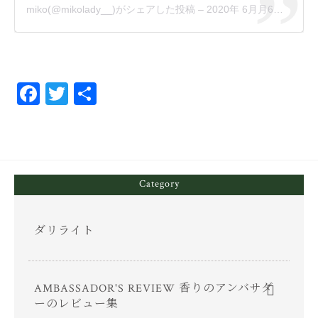
miko
(@mikolady__)がシェアした投稿 –
2020年 6月月6日午前7時43分PDT
Fa
T
共
ce
wi
有
bo
tt
ok
er
Category
ダリライト
AMBASSADOR'S REVIEW 香りのアンバサダ
ーのレビュー集