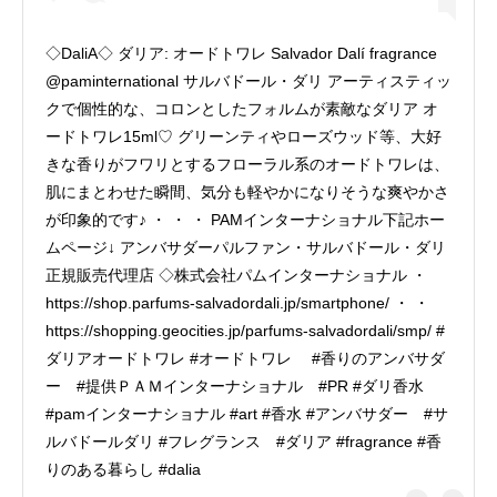
◇DaliA◇ ダリア: オードトワレ Salvador Dalí fragrance
@paminternational サルバドール・ダリ アーティスティッ
クで個性的な、コロンとしたフォルムが素敵なダリア オ
ードトワレ15ml♡ グリーンティやローズウッド等、大好
きな香りがフワリとするフローラル系のオードトワレは、
肌にまとわせた瞬間、気分も軽やかになりそうな爽やかさ
が印象的です♪ ・ ・ ・ PAMインターナショナル下記ホー
ムページ↓ アンバサダーパルファン・サルバドール・ダリ
正規販売代理店 ◇株式会社パムインターナショナル ・
https://shop.parfums-salvadordali.jp/smartphone/ ・ ・
https://shopping.geocities.jp/parfums-salvadordali/smp/ #
ダリアオードトワレ #オードトワレ #香りのアンバサダ
ー #提供ＰＡＭインターナショナル #PR #ダリ香水
#pamインターナショナル #art #香水 #アンバサダー #サ
ルバドールダリ #フレグランス #ダリア #fragrance #香
りのある暮らし #dalia