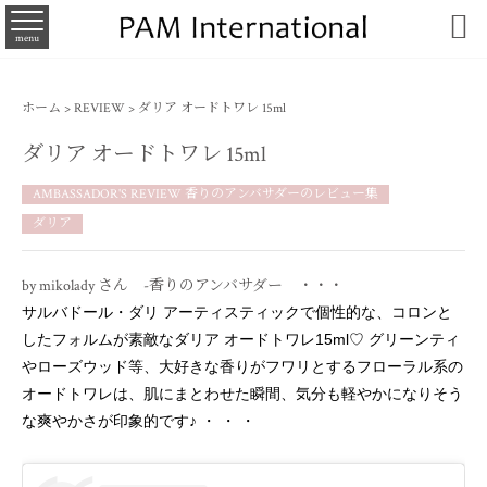

menu
ホーム
>
REVIEW
>
ダリア オードトワレ 15ml
ダリア オードトワレ 15ml
AMBASSADOR'S REVIEW 香りのアンバサダーのレビュー集
ダリア
by mikolady さん -香りのアンバサダー ・・・
サルバドール・ダリ アーティスティックで個性的な、コロンと
したフォルムが素敵なダリア オードトワレ15ml♡ グリーンティ
やローズウッド等、大好きな香りがフワリとするフローラル系の
オードトワレは、肌にまとわせた瞬間、気分も軽やかになりそう
な爽やかさが印象的です♪ ・ ・ ・