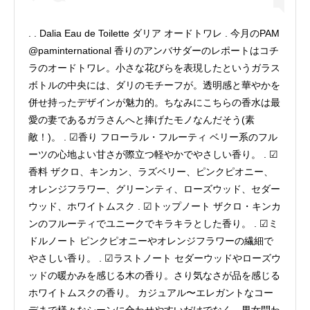
. . Dalia Eau de Toilette ダリア オードトワレ . 今月のPAM
@paminternational 香りのアンバサダーのレポートはコチ
ラのオードトワレ。小さな花びらを表現したというガラス
ボトルの中央には、ダリのモチーフが。透明感と華やかを
併せ持ったデザインが魅力的。ちなみにこちらの香水は最
愛の妻であるガラさんへと捧げたモノなんだそう(素
敵！)。 . ☑香り フローラル・フルーティ ベリー系のフル
ーツの心地よい甘さが際立つ軽やかでやさしい香り。 . ☑
香料 ザクロ、キンカン、ラズベリー、ピンクピオニー、
オレンジフラワー、グリーンティ、ローズウッド、セダー
ウッド、ホワイトムスク . ☑トップノート ザクロ・キンカ
ンのフルーティでユニークでキラキラとした香り。 . ☑ミ
ドルノート ピンクピオニーやオレンジフラワーの繊細で
やさしい香り。 . ☑ラストノート セダーウッドやローズウ
ッドの暖かみを感じる木の香り。さり気なさが品を感じる
ホワイトムスクの香り。 カジュアル〜エレガントなコー
デまで様々なシーンに合わせやすいだけでなく、男女問わ