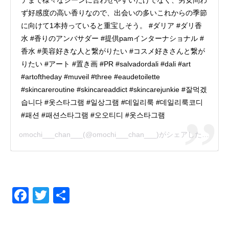
ず好感度の高い香りなので、出会いの多いこれからの季節
に向けて1本持っていると重宝しそう。 #ダリア #ダリ香
水 #香りのアンバサダー #提供pamインターナショナル #
香水 #美容好きな人と繋がりたい #コスメ好きさんと繋が
りたい #アート #置き画 #PR #salvadordali #dali #art
#artoftheday #muveil #three #eaudetoilette
#skincareroutine #skincareaddict #skincarejunkie #잘먹겠
습니다 #옷스타그램 #일상그램 #데일리룩 #데일리룩코디
#패션 #패션스타그램 #오오티디 #옷스타그램
omochi___chan___
(@omochi___chan___)がシェアした投稿 –
Fa
T
共
ce
wi
有
bo
tt