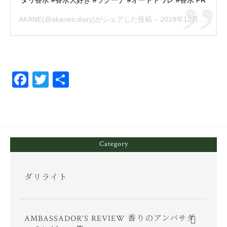
AKANE
(@akanes.diary)がシェアした投稿 –
2019年12月月22日午後4時43分PST
Fa
T
共
ce
wi
有
bo
tt
ok
er
Category
ダリライト
AMBASSADOR'S REVIEW 香りのアンバサダ