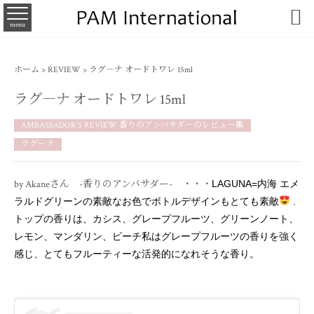

menu
ホーム
>
REVIEW
>
ラグ―ナ オードトワレ 15ml
ラグ―ナ オードトワレ 15ml
AMBASSADOR'S REVIEW 香りのアンバサダーのレビュー集
ラグーナ
by Akaneさん -香りのアンバサダー- ・・・
LAGUNA=内海 エメ
ラルドグリーンの素敵なお色でボトルデザインもとても素敵
.
トップの香りは、カシス、グレープフルーツ、グリーンノート、
レモン、マンダリン、ピーチ私はグレープフルーツの香りを強く
感じ、とてもフルーティーな活発的になれそうな香り。