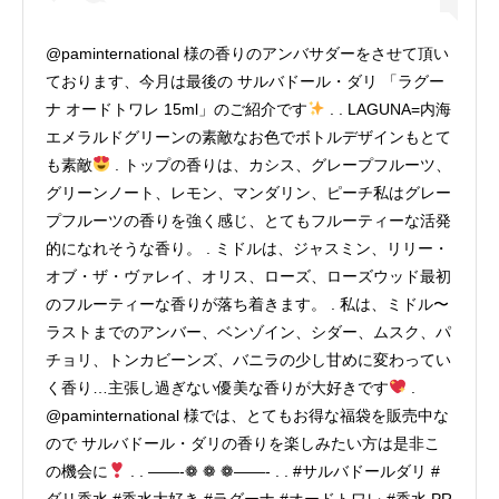
@paminternational 様の香りのアンバサダーをさせて頂い
ております、今月は最後の サルバドール・ダリ 「ラグー
ナ オードトワレ 15ml」のご紹介です
. . LAGUNA=内海
エメラルドグリーンの素敵なお色でボトルデザインもとて
も素敵
. トップの香りは、カシス、グレープフルーツ、
グリーンノート、レモン、マンダリン、ピーチ私はグレー
プフルーツの香りを強く感じ、とてもフルーティーな活発
的になれそうな香り。 . ミドルは、ジャスミン、リリー・
オブ・ザ・ヴァレイ、オリス、ローズ、ローズウッド最初
のフルーティーな香りが落ち着きます。 . 私は、ミドル〜
ラストまでのアンバー、ベンゾイン、シダー、ムスク、パ
チョリ、トンカビーンズ、バニラの少し甘めに変わってい
く香り…主張し過ぎない優美な香りが大好きです
.
@paminternational 様では、とてもお得な福袋を販売中な
ので サルバドール・ダリの香りを楽しみたい方は是非こ
の機会に
. . ——-❁ ❁ ❁——- . . #サルバドールダリ #
ダリ香水 #香水大好き #ラグーナ #オードトワレ #香水 PR