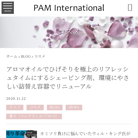

menu
コスメ
ホーム
>
BLOG
>
コスメ
アロマオイルでひげそりを極上のリフレッシ
ュタイムにするシェービング剤、環境にやさ
しい詰替え容器でリニューアル
2020.11.22
ライフ
コスメ
BLOG
NEWS
香り（フレグランス/アロマ）
カミソリ負けに悩んでいたウィル・キング氏が